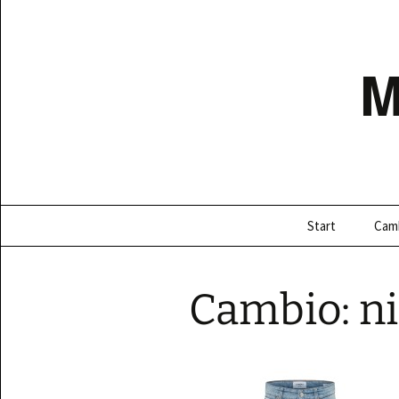
Ga
naar
de
inhoud
Start
Cam
Cambio: n