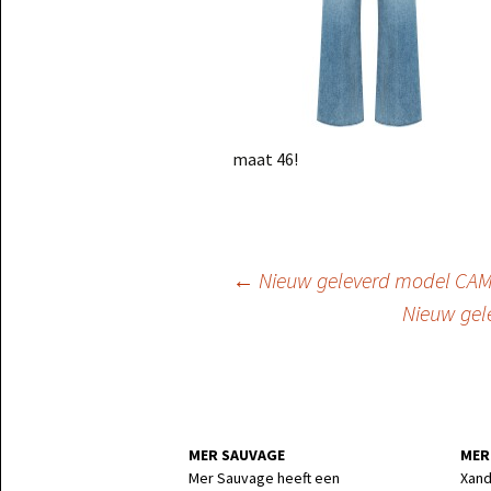
maat 46!
Berichtnavigatie
←
Nieuw geleverd model CAMB
Nieuw gel
MER SAUVAGE
MER
Mer Sauvage heeft een
Xand