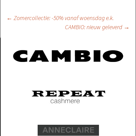
Berichtnavigatie
←
Zomercollectie: -50% vanaf woensdag e.k.
CAMBIO: nieuw geleverd
→