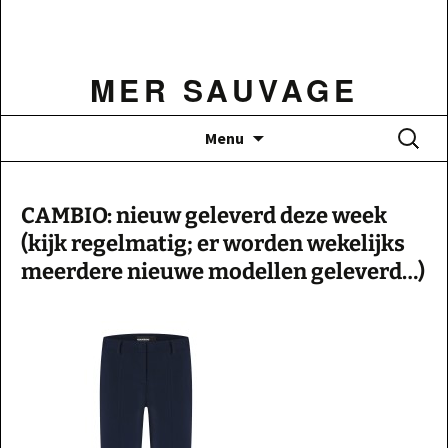
Ga
naar
de
MER SAUVAGE
inhoud
Zoeken
Menu
naar:
CAMBIO: nieuw geleverd deze week
(kijk regelmatig; er worden wekelijks
meerdere nieuwe modellen geleverd…)