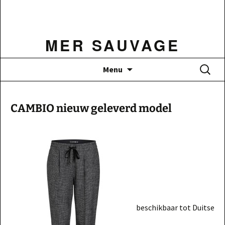
Ga
naar
de
MER SAUVAGE
inhoud
Zoeken
Menu
naar:
CAMBIO nieuw geleverd model
beschikbaar tot Duitse