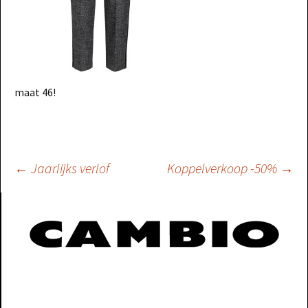
maat 46!
Berichtnavigatie
←
Jaarlijks verlof
Koppelverkoop -50%
→