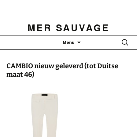
Ga
naar
de
MER SAUVAGE
inhoud
Zoeken
Menu
naar:
CAMBIO nieuw geleverd (tot Duitse
maat 46)