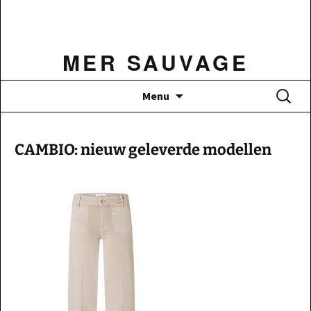
Ga
naar
de
MER SAUVAGE
inhoud
Zoeken
Menu
naar:
CAMBIO: nieuw geleverde modellen