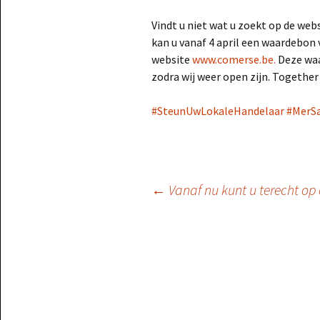
Vindt u niet wat u zoekt op de web
kan u vanaf 4 april een waardebon
website
www.comerse.be.
Deze waa
zodra wij weer open zijn. Together
#
SteunUwLokaleHandelaar
#
MerS
Berichtnavigatie
←
Vanaf nu kunt u terecht op