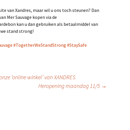
site van Xandres, maar wil u ons toch steunen? Dan
 van Mer Sauvage kopen via de
rdebon kan u dan gebruiken als betaalmiddel van
 we stand strong!
auvage
#
TogetherWeStandStrong
#
StaySafe
 onze ‘online winkel’ van XANDRES
Heropening maandag 11/5
→