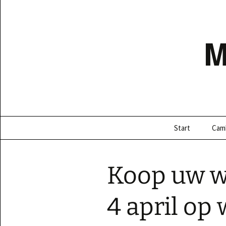
Ga
naar
de
inhoud
Start
Cam
Koop uw w
4 april o