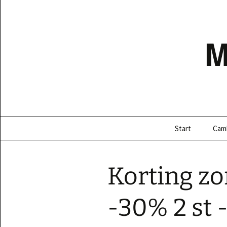
Ga
naar
de
inhoud
Start
Cam
Korting zom
-30% 2 st