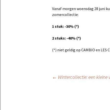
Vanaf morgen woensdag 28 juni kun
zomercollectie:
1 stuk: -30% (*)
2 stuks: -40% (*)
(*) niet geldig op CAMBIO en LES 
Berichtnavigatie
←
Wintercollectie: een kleine 