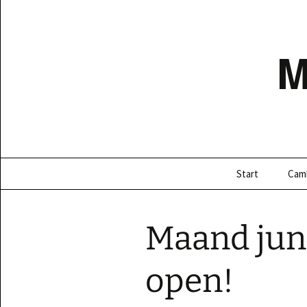
Ga
naar
de
inhoud
Start
Cam
Maand juni
open!