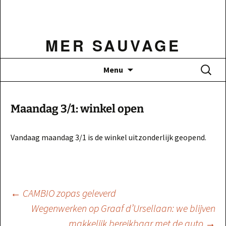
Ga
naar
de
MER SAUVAGE
inhoud
Zoeken
Menu
naar:
Maandag 3/1: winkel open
Vandaag maandag 3/1 is de winkel uitzonderlijk geopend.
Berichtnavigatie
←
CAMBIO zopas geleverd
Wegenwerken op Graaf d’Ursellaan: we blijven
makkelijk bereikbaar met de auto
→