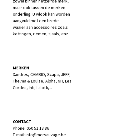
zowel binnen hetzelfde merk,
maar ook tussen de merken
onderling. U wlook kan worden
aangvuld met een brede
waaier aan accessoires zoals
kettingen, riemen, sjaals, enz...
MERKEN
Xandres, CAMBIO, Scapa, JEFF,
Thelma & Louise, Alpha, NH, Les
Cordes, Inti, Lalotti,...
CONTACT
Phone: 050 51 13 86
E-mail: info@mersauvage.be