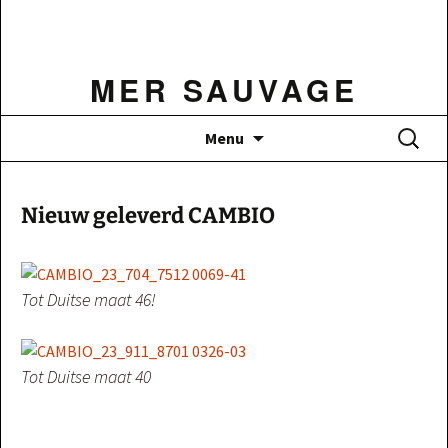
Ga
naar
de
MER SAUVAGE
inhoud
Zoeken
Menu
naar:
Nieuw geleverd CAMBIO
Tot Duitse maat 46!
Tot Duitse maat 40