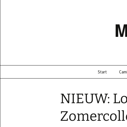
Ga
naar
de
inhoud
Start
Cam
NIEUW: L
Zomercoll