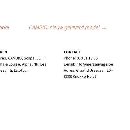
odel
CAMBIO: nieuw geleverd model
→
KEN
CONTACT
res, CAMBIO, Scapa, JEFF,
Phone: 050 51 13 86
ma & Louise, Alpha, NH, Les
E-mail: info@mersauvage.be
s, Inti, Lalotti,...
Adres: Graaf d'Ursellaan 20 -
8300 Knokke-Heist