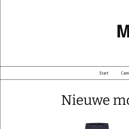
Ga
naar
de
inhoud
Start
Cam
Nieuwe m