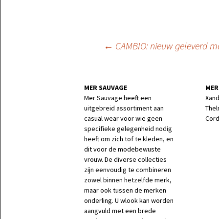
Berichtnavigatie
←
CAMBIO: nieuw geleverd m
MER SAUVAGE
MER
Mer Sauvage heeft een
Xand
uitgebreid assortiment aan
Thel
casual wear voor wie geen
Corde
specifieke gelegenheid nodig
heeft om zich tof te kleden, en
dit voor de modebewuste
vrouw. De diverse collecties
zijn eenvoudig te combineren
zowel binnen hetzelfde merk,
maar ook tussen de merken
onderling. U wlook kan worden
aangvuld met een brede