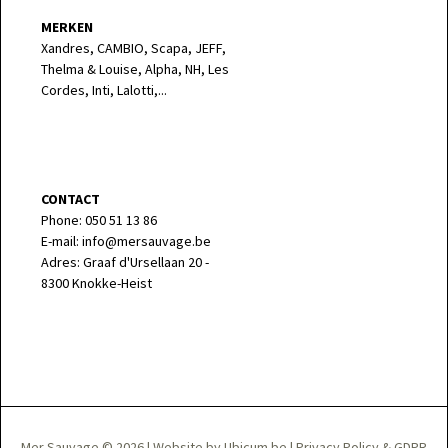
MERKEN
Xandres, CAMBIO, Scapa, JEFF,
Thelma & Louise, Alpha, NH, Les
Cordes, Inti, Lalotti,...
CONTACT
Phone: 050 51 13 86
E-mail: info@mersauvage.be
Adres: Graaf d'Ursellaan 20 -
8300 Knokke-Heist
Mer Sauvage © 2026
|
Website by Ubicum.be
|
Privacy Policy & GDPR