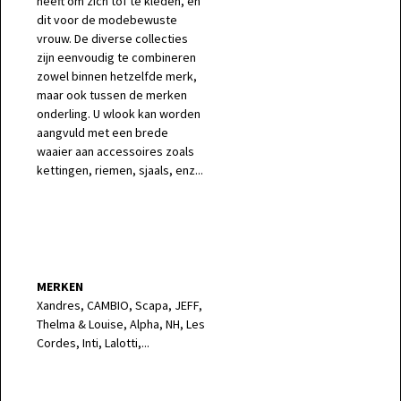
heeft om zich tof te kleden, en
dit voor de modebewuste
vrouw. De diverse collecties
zijn eenvoudig te combineren
zowel binnen hetzelfde merk,
maar ook tussen de merken
onderling. U wlook kan worden
aangvuld met een brede
waaier aan accessoires zoals
kettingen, riemen, sjaals, enz...
MERKEN
Xandres, CAMBIO, Scapa, JEFF,
Thelma & Louise, Alpha, NH, Les
Cordes, Inti, Lalotti,...