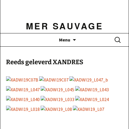
Ga
naar
de
MER SAUVAGE
inhoud
Zoeken
Menu
naar:
Reeds geleverd XANDRES