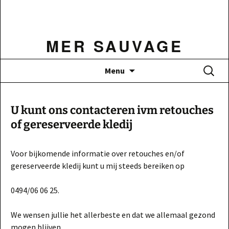
Ga
naar
de
MER SAUVAGE
inhoud
Zoeken
Menu
naar:
U kunt ons contacteren ivm retouches
of gereserveerde kledij
Voor bijkomende informatie over retouches en/of
gereserveerde kledij kunt u mij steeds bereiken op
0494/06 06 25.
We wensen jullie het allerbeste en dat we allemaal gezond
mogen blijven.