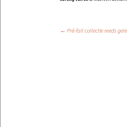
Berichtnavigatie
←
Pré-fall collectie reeds gel