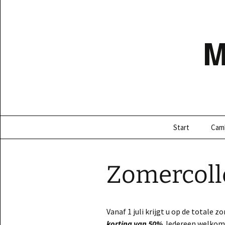
Ga
naar
de
inhoud
Start
Cam
Zomercoll
Vanaf 1 juli krijgt u op de totale
korting van 50%
. Iedereen welkom